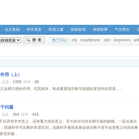
论文集锦
科学普及
民俗之窗
探索发现
奇闻怪事
气功养生
city
smartphone
slim
beginners
wit
的作用（上）
2
点击：
1358
好评：
38
正反两方面的作用。究其根本，有必要厘清宗教与道德的某些内在联系。...
若干问题
8
点击：
354
好评：
415
，不仅具有学术意义，还有重大现实意义。至今的讨论存在两方面的缺憾。一是论述比
向：回避科学与宗教的本质区别，扭曲科学蓬勃发展迫使宗教不得不改变教义内容的事
至吹嘘...