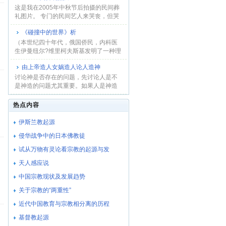
这是我在2005年中秋节后拍摄的民间葬
礼图片。 专门的民间艺人来哭丧，但哭
是假，讨钱...
《碰撞中的世界》析
（本世纪四十年代，俄国侨民，内科医
生伊曼纽尔?维里柯夫斯基发明了一种理
论，用地球...
由上帝造人女娲造人论人造神
讨论神是否存在的问题，先讨论人是不
是神造的问题尤其重要。如果人是神造
的，人就没有...
热点内容
伊斯兰教起源
侵华战争中的日本佛教徒
试从万物有灵论看宗教的起源与发
天人感应说
中国宗教现状及发展趋势
关于宗教的“两重性”
近代中国教育与宗教相分离的历程
基督教起源