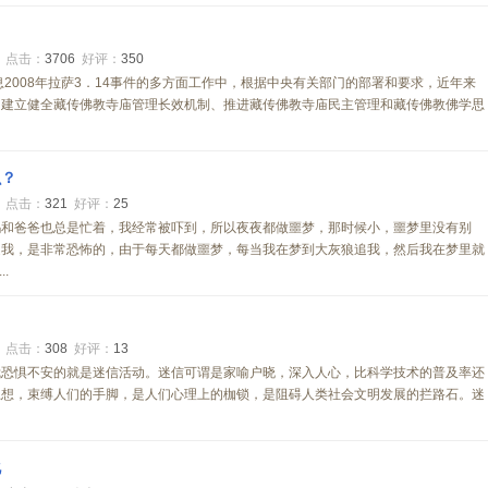
3
点击：
3706
好评：
350
息2008年拉萨3．14事件的多方面工作中，根据中央有关部门的部署和要求，近年来
了建立健全藏传佛教寺庙管理长效机制、推进藏传佛教寺庙民主管理和藏传佛教佛学思
么？
0
点击：
321
好评：
25
妈和爸爸也总是忙着，我经常被吓到，所以夜夜都做噩梦，那时候小，噩梦里没有别
追我，是非常恐怖的，由于每天都做噩梦，每当我在梦到大灰狼追我，然后我在梦里就
.
0
点击：
308
好评：
13
我恐惧不安的就是迷信活动。迷信可谓是家喻户晓，深入人心，比科学技术的普及率还
思想，束缚人们的手脚，是人们心理上的枷锁，是阻碍人类社会文明发展的拦路石。迷
化