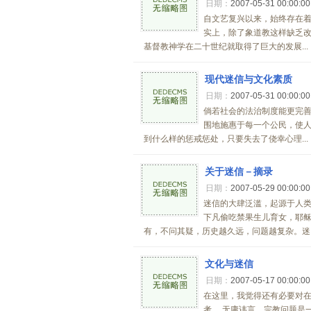
日期：
2007-05-31 00:00:0
自文艺复兴以来，始终存在
实上，除了象道教这样缺乏
基督教神学在二十世纪就取得了巨大的发展...
现代迷信与文化素质
日期：
2007-05-31 00:00:0
倘若社会的法治制度能更完
围地施惠于每一个公民，使
到什么样的惩戒惩处，只要失去了侥幸心理...
关于迷信－摘录
日期：
2007-05-29 00:00:0
迷信的大肆泛滥，起源于人
下凡偷吃禁果生儿育女，耶
有，不问其疑，历史越久远，问题越复杂。迷..
文化与迷信
日期：
2007-05-17 00:00:0
在这里，我觉得还有必要对
考。 无庸讳言，宗教问题是