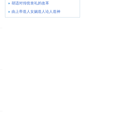
胡适对传统丧礼的改革
由上帝造人女娲造人论人造神