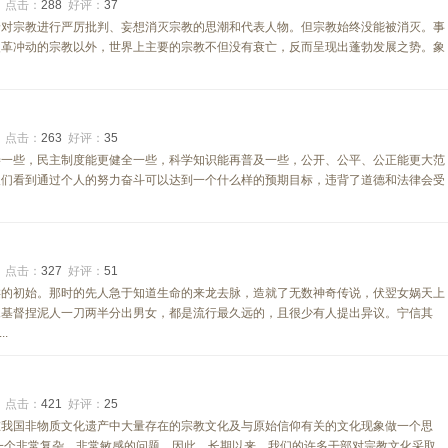
0
点击：
288
好评：
37
着对宗教进行严厉批判、妄想消灭宗教的思潮和代表人物。但宗教始终没能被消灭。事
改革冲动的宗教以外，世界上主要的宗教不但没有衰亡，反而呈现出蓬勃发展之势。象
0
点击：
263
好评：
35
善一些，民主制度能更健全一些，科学知识能再普及一些，公开、公平、公正能更大范
人们看到通过个人的努力奋斗可以达到一个什么样的预期目标，违背了道德和法律会受
0
点击：
327
好评：
51
类的初始。那时的先人急于知道生命的来龙去脉，造就了无数神奇传说，伏翌女娲天上
稣基督捏泥人一刀两半分出男女，都是流行最久远的，且很少有人提出异议。宁信其
.
0
点击：
421
好评：
25
在我国非物质文化遗产中大量存在的宗教文化及与原始信仰有关的文化现象做一个思
一个非常复杂、非常敏感的问题。因此，长期以来，我们的许多干部对宗教文化采取