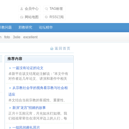
会员中心
TAG标签
网站地图
RSS订阅
宗教问题
邪教研究
论坛精华
h
foto
3xile
excellent
返回首页
推荐内容
一篇没有论证的论文
卓新平在该文结尾处注解说：“本文中有
对作者近几年论文、讲演和著作中相关
观点的综...
从宗教社会学的视角看宗教与社会相
适应
本文结合当前宗教的客观性、重要性、
排他性等特性，并援引联合国的有关材
新演“龙宫”招婿的故事
料和国外一些...
正月十五闹元宵，月光如水灯如潮。我
们祖祖辈辈住在漳河岸边上的人们，每
年元宵节，为...
一组民间葬礼照片