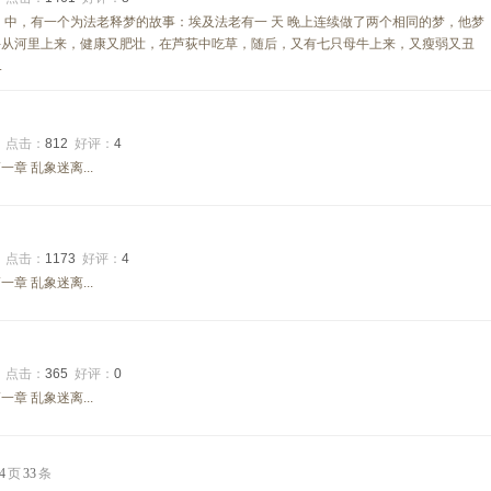
》中，有一个为法老释梦的故事：埃及法老有一 天 晚上连续做了两个相同的梦，他梦
牛从河里上来，健康又肥壮，在芦荻中吃草，随后，又有七只母牛上来，又瘦弱又丑
.
3
点击：
812
好评：
4
章 乱象迷离...
6
点击：
1173
好评：
4
章 乱象迷离...
5
点击：
365
好评：
0
章 乱象迷离...
4
页
33
条