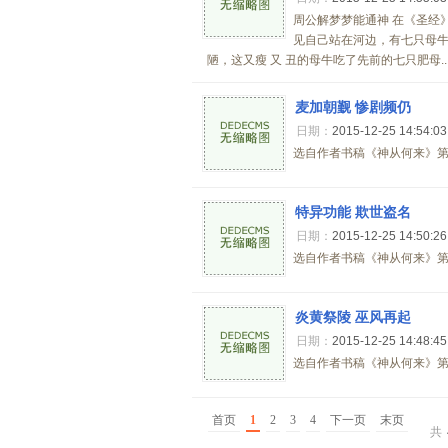
周公解梦梦能通神 在《圣经
见自己站在河边，有七只母
陋，这又瘦 又 丑的母牛吃了先前的七只肥母..
麦加朝觐 惨剧频仍
日期：
2015-12-25 14:54:0
选自作者书稿《神从何来》第一
特异功能 欺世盗名
日期：
2015-12-25 14:50:2
选自作者书稿《神从何来》第一
炎黄祭陵 巫风再起
日期：
2015-12-25 14:48:4
选自作者书稿《神从何来》第一
首页
1
2
3
4
下一页
末页
共