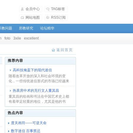
会员中心
TAG标签
网站地图
RSS订阅
宗教问题
邪教研究
论坛精华
h
foto
3xile
excellent
返回首页
推荐内容
高科技掩盖下的现代迷信
随着改革开放的深入和社会环境的变
化，一些传统迷信形式的市场已经越来
越小，而“现代...
热衷房中术的无行文人董其昌
董其昌的绘画和书法在中国艺术史上都
有着举足轻重的地位，尤其是他的书
法，李瑞清评为...
热点内容
度关画符――可逆天命
数字迷信 百事禁忌