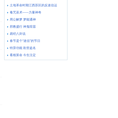
土地革命时期江西苏区的反迷信运
毒咒巫术――力量神奇
周公解梦 梦能通神
邪教盛行 神鬼喧嚣
易经八卦说
春节是个“迷信”的节日
特异功能 欺世盗名
看相算命 今生注定