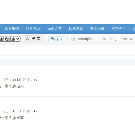
论文集锦
科学普及
民俗之窗
探索发现
奇闻怪事
气功养生
city
smartphone
slim
beginners
wit
0
点击：
2318
好评：
82
章 乱象迷离...
8
点击：
1803
好评：
17
章 乱象迷离...