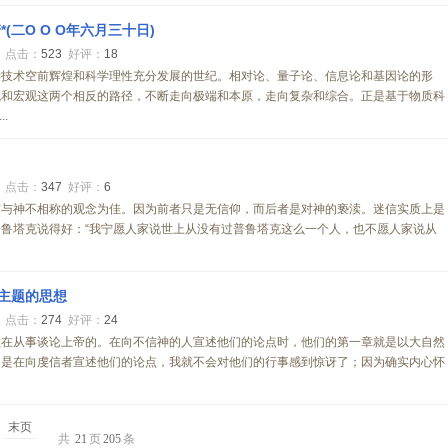
(二O O O年六月三十日)
0
点击：
523
好评：
18
学技术空前辉煌和科学理性充分发展的世纪。相对论、量子论、信息论和基因论的形
观和宏观这两个相反的路径，不断走向极端和本原，走向复杂和综合。正是基于物质科
.
0
点击：
347
好评：
6
有与神不相称的观念为佳。因为前者只是无信仰，而后者是对神的亵渎。迷信实质上是
鲁塔克说得好：“我宁愿人家说世上从没有过普鲁塔克这么一个人，也不愿人家说从
他主题的思想
0
点击：
274
好评：
24
敢在从事谈论上帝的。在向不信神的人宣述他们的论点时，他们的第一章就是以大自然
们是在向虔信者宣述他们的论点，我就不会对他们的行事感到惊讶了；因为确实内心怀
末页
共
21
页
205
条