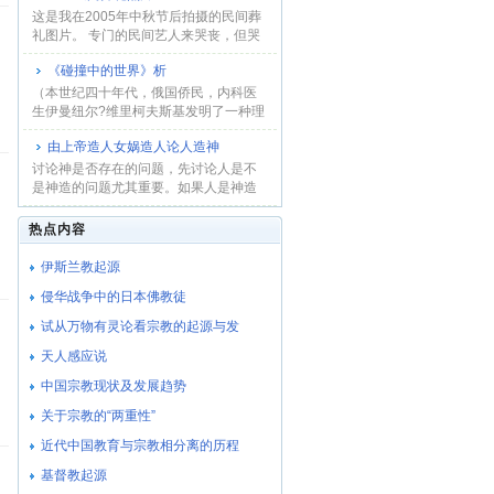
这是我在2005年中秋节后拍摄的民间葬
礼图片。 专门的民间艺人来哭丧，但哭
是假，讨钱...
《碰撞中的世界》析
（本世纪四十年代，俄国侨民，内科医
生伊曼纽尔?维里柯夫斯基发明了一种理
论，用地球...
由上帝造人女娲造人论人造神
讨论神是否存在的问题，先讨论人是不
是神造的问题尤其重要。如果人是神造
的，人就没有...
热点内容
伊斯兰教起源
侵华战争中的日本佛教徒
试从万物有灵论看宗教的起源与发
天人感应说
中国宗教现状及发展趋势
关于宗教的“两重性”
近代中国教育与宗教相分离的历程
基督教起源