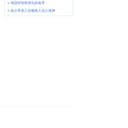
胡适对传统丧礼的改革
由上帝造人女娲造人论人造神