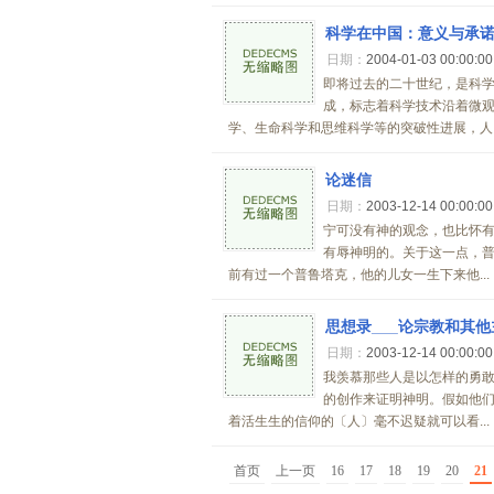
科学在中国：意义与承诺*
日期：
2004-01-03 00:00:0
即将过去的二十世纪，是科
成，标志着科学技术沿着微
学、生命科学和思维科学等的突破性进展，人..
论迷信
日期：
2003-12-14 00:00:0
宁可没有神的观念，也比怀
有辱神明的。关于这一点，普
前有过一个普鲁塔克，他的儿女一生下来他...
思想录___论宗教和其
日期：
2003-12-14 00:00:0
我羡慕那些人是以怎样的勇
的创作来证明神明。假如他
着活生生的信仰的〔人〕毫不迟疑就可以看...
首页
上一页
16
17
18
19
20
21