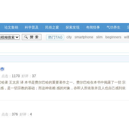
论文集锦
科学普及
民俗之窗
探索发现
奇闻怪事
气功养生
city
smartphone
slim
beginners
wit
著作
0
点击：
1170
好评：
37
巴哈著 王太庆 译 本书是费尔巴哈的重要著作之一。费尔巴哈在本书中揭露了一切 宗
感，是一切宗教的基础；而这种依赖 感的对象，亦即人所依靠并且人也自己感到依
0
点击：
376
好评：
4