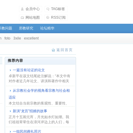
会员中心
TAG标签
网站地图
RSS订阅
宗教问题
邪教研究
论坛精华
h
foto
3xile
excellent
返回首页
推荐内容
一篇没有论证的论文
卓新平在该文结尾处注解说：“本文中有
对作者近几年论文、讲演和著作中相关
观点的综...
从宗教社会学的视角看宗教与社会相
适应
本文结合当前宗教的客观性、重要性、
排他性等特性，并援引联合国的有关材
新演“龙宫”招婿的故事
料和国外一些...
正月十五闹元宵，月光如水灯如潮。我
们祖祖辈辈住在漳河岸边上的人们，每
年元宵节，为...
一组民间葬礼照片