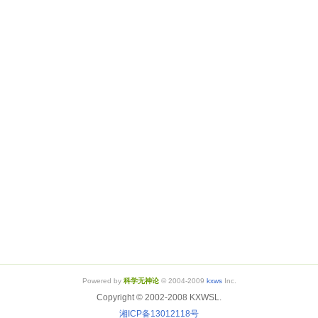
Powered by
科学无神论
© 2004-2009
kxws
Inc.
Copyright © 2002-2008 KXWSL.
湘ICP备13012118号