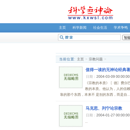
主页
科学新闻
社会生活
学术争鸣
无神论坛
关于我们
当前位置:
主页
>
宗教问题
>
值得一读的无神论经典
日期：
2004-03-09 00:00:0
《宗教的本质》 〖德〗费尔
教的本质。他认为，人的信赖
靠的那个东西，本来不 是别的东西，而是自...
马克思、列宁论宗教
日期：
2004-01-27 00:00:0
...