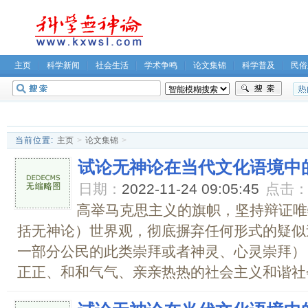
主页
科学新闻
社会生活
学术争鸣
论文集锦
科学普及
民俗
无神论坛
关于我们
当前位置:
主页
>
论文集锦
>
试论无神论在当代文化语境中
日期：
2022-11-24 09:05:45
点击
高举马克思主义的旗帜，坚持辩证唯
括无神论）世界观，彻底摒弃任何形式的疑似
一部分公民的此类崇拜或者神灵、心灵崇拜）
正正、和和气气、亲亲热热的社会主义和谐社会。