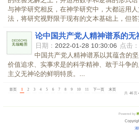
的经验见解之上，并运用数学和逻辑的形式语
与神学研究相反，在神学研究中，大都运用人
法，将研究视野限于现有的文本基础上，但答案
论中国共产党人精神谱系的无
日期：
2022-01-28 10:30:06
点击
中国共产党人精神谱系以其蕴含的坚
价值追求、实事求是的科学精神、敢于斗争的
主义无神论的鲜明特质。...
首页
1
2
3
4
5
6
7
8
9
10
11
下一页
末页
共
46
页
Powered by
Copyrig
湘