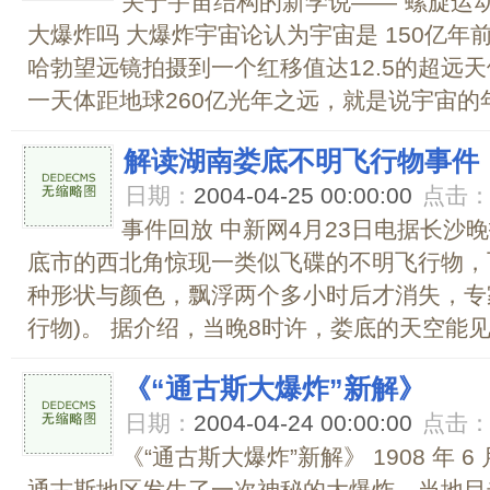
关于宇宙结构的新学说――“螺旋运动
大爆炸吗 大爆炸宇宙论认为宇宙是 150亿
哈勃望远镜拍摄到一个红移值达12.5的超远
一天体距地球260亿光年之远，就是说宇宙的年
解读湖南娄底不明飞行物事件
日期：
2004-04-25 00:00:00
点击
事件回放 中新网4月23日电据长沙
底市的西北角惊现一类似飞碟的不明飞行物，
种形状与颜色，飘浮两个多小时后才消失，专家
行物)。 据介绍，当晚8时许，娄底的天空能见
《“通古斯大爆炸”新解》
日期：
2004-04-24 00:00:00
点击
《“通古斯大爆炸”新解》 1908 年 