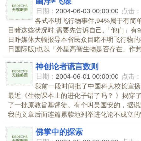
幽浮≠飞碟
日期：
2004-06-03 00:00:00
点击
各式不明飞行物事件,94%属于有简
目睹这些状况时,需要先告诉自己,「他们」有
日昨媒体大幅报导本省民众目睹不明飞行物的事
日国际版)也以「外星高智生物是否存在」作封面
神创论者谎言数则
日期：
2004-06-01 00:00:00
点击
我前一段时间批了中国科大校长宣扬
最近《生物课本上的进化子错了吗？ 》揭穿
了一批原教旨基督徒。有个叫吴国安的，据说
我的文章后面连篇累牍地列举进化论不成立的"证
佛掌中的探索