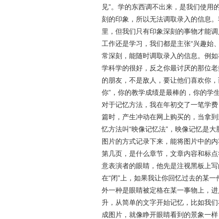
见
”
。学的东西调不出来，是我们使用
刻的印象，所以无法调取录入的信息。
里，但我们只有印象深刻的事物才能调
工作还是学习，我们都是主张
“
兴趣始
常深刻，能随时调取录入的信息。例如
学科学的很好，反之你最讨厌的
那位
老
的朋友，不是敌人，要让他们喜欢你，
你
”
，你的教学成绩是最棒的，你的学
对于记忆方法，我在年初交了一笔学费
篇时，产生冲动在网上购买的，当拿到
忆方法叫
“
映像记忆法
”
，映像记忆是大
图片的方式记录下来，能将图片中的内
第几页，是什么章节，文章内容和标点
意表演者的眼睛，他先是注视黑板上写
在
“
闭
”
上，如果我让你回忆过去的某一
外一种是眼睛被定格在某一事物上，进
升，从简单的文字开始记忆，比如我们
成图片，就像睁开眼睛看到的景象一样