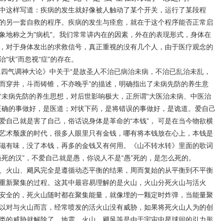
中这样写道：疾病的发生就好像被人触动了某个开关，运行了某段程
的另一套自救的程序。疾病的发生与痊愈，就在于这个程序能否正常启
象地称之为
"
病机
"
。我们常常讲内在的因素，外在的表现形式，身体在
，对于身体发出的求救信号，真正重视的没有几个人，由于医疗观念的
治
“
状
”
而忽视
“
症
”
的存在。
.
四气调神大论》中关于“是故圣人不治已病治未病，不治已乱治未乱，
而穿井，斗而铸锥，不亦晚乎”的描述，明确指出了未病先防的养生意
“未病先防的养生思想，对后世影响极大，正所谓“大医治未病、中医治
正确的事做好，是医道；对状下药，是将错误的事做好，是诡道。爱自己
爱自己就是害了自己，俗话说身体是革命的
“
本钱
”
， 可是在当今物欲横
艺术颓废的时代，很多人眼里只有金钱，哪有将本钱放在心上，本钱是
滋有味，没了本钱，再多的金钱又有何用。《山不转水转》里面的歌词
愚死的汉
”
，不爱自己就是愚，你说人不是
“
愚
”
死的，是怎么死的。
、火山、飓风完全是遵循动态平衡的结果，周而复始的从平衡到不平衡
重新聚集的过程。这其中最容易理解的是火山，火山分死火山与活火
安全的，死火山随时都在聚集能量，就像埋的一颗定时炸弹，当能量聚
以对与火山而言，经常喷发的活火山没有威胁，如果将死火山人为的创
类的威胁就解除了。地震、火山、飓风等是由于宇宙中星球间的引力形