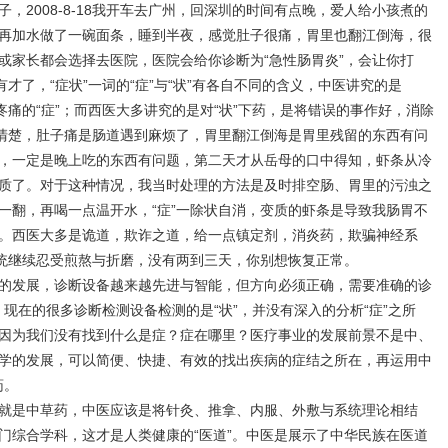
子，
2008-8-18
我开车去广州，回深圳的时间有点晚，爱人给小孩煮的
再加水做了一碗面条，睡到半夜，感觉肚子很痛，胃里也翻江倒海，很
或家长都会选择去医院，医院会给你诊断为
“
急性肠胃炎
”
，会让你打
有才了，
“
症状
”
一词的
“
症
”
与
“
状
”
有各自不同的含义，中医讲究的是
疼痛的
“
症
”
；而西医大多讲究的是对
“
状
”
下药，是将错误的事作好，消除
清楚，肚子痛是肠道遇到麻烦了，胃里翻江倒海是胃里残留的东西有问
，一定是晚上吃的东西有问题，第二天才从岳母的口中得知，虾条从冷
质了。对于这种情况，我当时处理的方法是及时排空肠、胃里的污浊之
一翻，再喝一点温开水，
“
症
”
一除状自消，变质的虾条是导致我肠胃不
。西医大多是诡道，欺诈之道，给一点镇定剂，消炎药，欺骗神经系
统继续忍受煎熬与折磨，没有两到三天，你别想恢复正常。
的发展，诊断设备越来越先进与智能，但方向必须正确，需要准确的诊
，现在的很多诊断检测设备检测的是
“
状
”
，并没有深入的分析
“
症
”
之所
因为我们没有找到什么是症？症在哪里？医疗事业的发展前景不是中、
学的发展，可以简便、快捷、有效的找出疾病的症结之所在，再运用中
药。
就是中草药，中医应该是将针灸、推拿、内服、外敷与系统理论相结
门综合学科，这才是人类健康的
“
医道
”
。中医是展示了中华民族在医道