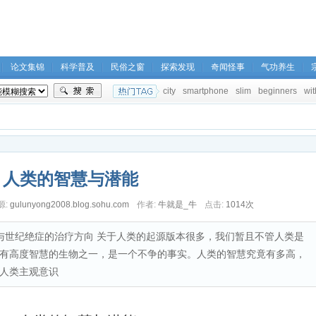
论文集锦
科学普及
民俗之窗
探索发现
奇闻怪事
气功养生
city
smartphone
slim
beginners
wit
人类的智慧与潜能
源:
gulunyong2008.blog.sohu.com
作者:
牛就是_牛
点击:
1014次
病与世纪绝症的治疗方向 关于人类的起源版本很多，我们暂且不管人类是
有高度智慧的生物之一，是一个不争的事实。人类的智慧究竟有多高，
人类主观意识