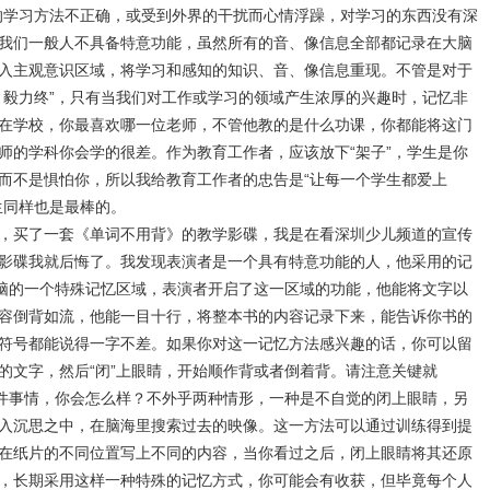
的学习方法不正确，或受到外界的干扰而心情浮躁，对学习的东西没有深
我们一般人不具备特意功能，虽然所有的音、像信息全部都记录在大脑
入主观意识区域，将学习和感知的知识、音、像信息重现。不管是对于
、毅力终
”
，只有当我们对工作或学习的领域产生浓厚的兴趣时，记忆非
在学校，你最喜欢哪一位老师，不管他教的是什么功课，你都能将这门
师的学科你会学的很差。作为教育工作者，应该放下
“
架子
”
，学生是你
而不是惧怕你，所以我给教育工作者的忠告是
“
让每一个学生都爱上
生同样也是最棒的。
，买了一套《单词不用背》的教学影碟，我是在看深圳少儿频道的宣传
影碟我就后悔了。我发现表演者是一个具有特意功能的人，他采用的记
脑的一个特殊记忆区域，表演者开启了这一区域的功能，他能将文字以
容倒背如流，他能一目十行，将整本书的内容记录下来，能告诉你书的
符号都能说得一字不差。如果你对这一记忆方法感兴趣的话，你可以留
的文字，然后
“
闭
”
上眼睛，开始顺作背或者倒着背。请注意关键就
件事情，你会怎么样？不外乎两种情形，一种是不自觉的闭上眼睛，另
入沉思之中，在脑海里搜索过去的映像。这一方法可以通过训练得到提
在纸片的不同位置写上不同的内容，当你看过之后，闭上眼睛将其还原
，长期采用这样一种特殊的记忆方式，你可能会有收获，但毕竟每个人