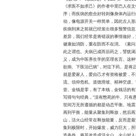
《求医不如求己》的作者中里巴人在文
序；而疾病的愈合好转则像身体内运行
动，像电源开关一样简单，因此古人形
疾病到来之前就已经发出很多预警信息
差异，我们经常是将错误的事情做好，
健康如消防，重在防而不在消。《素问
此之谓也。夫病已成而后药之，譬犹渴
义，成为中医养生学的至理名言。这种
欲病、下医治已病”，对症下药。是将
就是爱家人，爱自己才有资格被爱，不
流、信仰危机、道德滑坡、精神空虚、
壹、金钱是零，有了本钱，金钱活的有
写得句句经典，
“
没有憋死的牛、只有
世间万无所遵循的都是动态平衡。地震
再到平衡，能量从聚集到释放，然后再
山，活火山经常在释放能量，反而是最
集到极限时，开始爆发，威力巨大，所
造条件，将其改造成活火山，火山对人