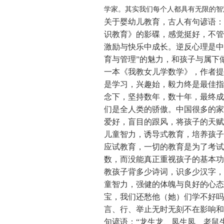
学家。其实我们每个人都具有无限的智
关于婴幼儿教育，古人有句谚语：
识教育》的影碟，感觉挺好，不管
激励与快乐中成长。逆反心理是中
育与管理”的魅力，和孩子与属下
一本《我教女儿学数学》，作者提
是学习，兴趣始，毅力终是最佳指
念下，坚持数年，数十年，最终成
们是全人类的骄傲。中国很多的家
爱好，盲目的跟风，将孩子的天
儿童智力，诱导式教育，培养孩子
应试教育，一切的教育是为了考试
数，而没能真正重视孩子的基本功
教孩子背多少诗词，识多少汉字，
童智力，强健的体魄与良好的心态
宝，我们还愁他（她）们学不好吗
言、行、举止无时无刻不在影响和
句谚语：“龙生龙、凤生凤、老鼠生