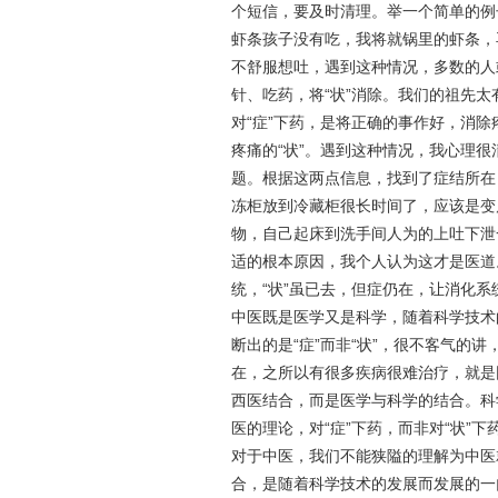
个短信，要及时清理。举一个简单的例
虾条孩子没有吃，我将就锅里的虾条，
不舒服想吐，遇到这种情况，多数的人
针、吃药，将
“
状
”
消除。我们的祖先太
对
“
症
”
下药，是将正确的事作好，消除
疼痛的
“
状
”
。遇到这种情况，我心理很
题。根据这两点信息，找到了症结所在
冻柜放到冷藏柜很长时间了，应该是变
物，自己起床到洗手间人为的上吐下泄
适的根本原因，我个人认为这才是医道
统，
“
状
”
虽已去，但症仍在，让消化系
中医既是医学又是科学，随着科学技术
断出的是
“
症
”
而非
“
状
”
，很不客气的讲
在，之所以有很多疾病很难治疗，就是
西医结合，而是医学与科学的结合。科
医的理论，对
“
症
”
下药，而非对
“
状
”
下
对于中医，我们不能狭隘的理解为中医
合，是随着科学技术的发展而发展的一