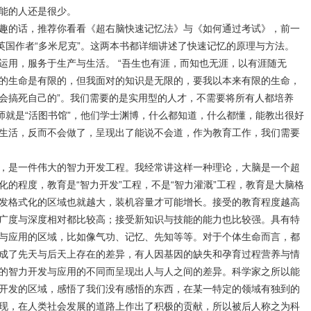
能的人还是很少。
趣的话，推荐你看看《超右脑快速记忆法》与《如何通过考试》，前一
英国作者“多米尼克”。这两本书都详细讲述了快速记忆的原理与方法。
运用，服务于生产与生活。 “吾生也有涯，而知也无涯，以有涯随无
庄子的生命是有限的，但我面对的知识是无限的，要我以本来有限的生命，
会搞死自己的
”
。我们需要的是实用型的人才，不需要将所有人都培养
师就是
“
活图书馆
”
，他们学士渊博，什么都知道，什么都懂，能教出很好
生活，反而不会做了，呈现出了能说不会道，作为教育工作，我们需要
，是一件伟大的智力开发工程。我经常讲这样一种理论，大脑是一个超
化的程度，教育是
“
智力开发
”
工程，不是
“
智力灌溉
”
工程，教育是大脑格
发格式化的区域也就越大，装机容量才可能增长。接受的教育程度越高
广度与深度相对都比较高；接受新知识与技能的能力也比较强。具有特
与应用的区域，比如像气功、记忆、先知等等。对于个体生命而言，都
成了先天与后天上存在的差异，有人因基因的缺失和孕育过程营养与情
的智力开发与应用的不同而呈现出人与人之间的差异。科学家之所以能
开发的区域，感悟了我们没有感悟的东西，在某一特定的领域有独到的
现，在人类社会发展的道路上作出了积极的贡献，所以被后人称之为科