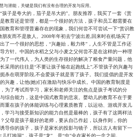
慧与潜能，关键是我们有没有合理的开发与应用。
“孩子是夸大的，茄子是吊大的”。朋友推荐，我买了一套《赏
是教育还是管理，都是一个很好的方法，孩子和员工都需要在
国教育和管理普遍存在的现象，我们何尝不可尝试一下“赏识教
做朋友而不是敌人。
2008
年年初去宁波出差
,
回来时在机场买了
出了一个很好的思想，“兴趣始，毅力终”，人生不管是工作还
导方针。中国的水稻之父与小麦之父何尝不是在这样的一种理
为了一代伟人，为人类的生存很好的解决了粮食产量问题，他
长采用的往往是“不要让孩子输在起跑线上”
,
不管孩子的兴趣与
赋扼杀在萌芽阶段
,
不会爱孩子就是害了孩子。我们提倡的是开发
的兴趣，让他
(
她
)
们在激励与快乐中成长。中国的教育制度是
，为了考试而学习，
家长和
老师关注的焦点是孩子考试的分
与综合能力，这是中国式教育的悲哀。婴幼儿的教育不在于要
而重在孩子的体能训练与心理素质教育，以运动、游戏开发儿
，学习与接受新知识的能力自然是最棒的，孩子有了这两样法
？父母是孩子最好的老师，要从自己作起，以身作则，你的
诱导你的孩子，孩子是家长的投影与镜子，所以古人有留下一
儿打地洞”，孩子是“龙”、是“虫”全在家长的一念之间。