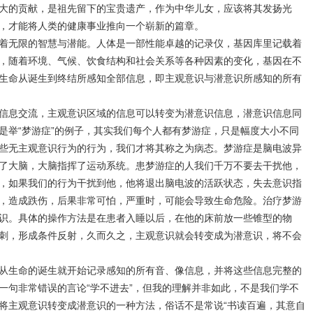
大的贡献，是祖先留下的宝贵遗产，作为中华儿女，应该将其发扬光
，才能将人类的健康事业推向一个崭新的篇章。
着无限的智慧与潜能。人体是一部性能卓越的记录仪，基因库里记载着
，随着环境、气候、饮食结构和社会关系等各种因素的变化，基因在不
生命从诞生到终结所感知全部信息，即主观意识与潜意识所感知的所有
信息交流，主观意识区域的信息可以转变为潜意识信息，潜意识信息同
是举
“
梦游症
”
的例子，其实我们每个人都有梦游症，只是幅度大小不同
些无主观意识行为的行为，我们才将其称之为病态。梦游症是脑电波异
了大脑，大脑指挥了运动系统。患梦游症的人我们千万不要去干扰他，
，如果我们的行为干扰到他，他将退出脑电波的活跃状态，失去意识指
，造成跌伤，后果非常可怕，严重时，可能会导致生命危险。治疗梦游
识。具体的操作方法是在患者入睡以后，在他的床前放一些锥型的物
刺，形成条件反射，久而久之，主观意识就会转变成为潜意识，将不会
从生命的诞生就开始记录感知的所有音、像信息，并将这些信息完整的
一句非常错误的言论
“
学不进去
”
，但我的理解并非如此，不是我们学不
将主观意识转变成潜意识的一种方法，俗话不是常说
“
书读百遍，其意自