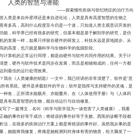
人类的智慧与潜能
――
探索慢性疾病与世纪绝症的治疗方向
管人类是来自外星球还是来自进化论，人类是具有高度智慧的生物之
竟有多高，高到什么程度至今仍是一个迷，只知道人类主观意识开发的
功能，科学界已经有很多的研究，但基本都是基于解剖学的研究，是仿
机的发展一样，如果只停留在硬件的研发上，科技永远是原地踏步。从
高的高度，也只能是脑科学与生物科学的低级阶段。
与计算机的正常运行同理，都是由硬件与软件共同作用的结果。关于计
清楚，硬件与软件技术是同步在发展，而且是相辅相成的，任何一方都
达到最佳的运行处理效果。
？我在《人类健康的钥匙》一文中，我已经讲的非常清楚了。软件是
“
意
的所有系统。硬件是承载软件的平台；软件是指挥与支持硬件的灵魂，是
一种鱼，正所谓水能载舟、亦能覆舟。在《人体使用手册》与《人体药
是具有高度智慧的生物，能自动运行与自动修复。
友写了一篇博文，名叫《科学与医学混为一谈危害了人类健康》，我看
正确的事作好等于成功；将错误的事作好等于失败。西医的诊断手段都
析法，在很多的疾病治疗方案上都是将错误的事作好。虽然我从事的是
量，她能将我修复，疼痛是她检测到对身体有害的物质，给大脑发了一