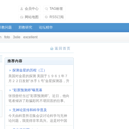
会员中心
TAG标签
网站地图
RSS订阅
宗教问题
邪教研究
论坛精华
h
foto
3xile
excellent
返回首页
推荐内容
探测金星的历程（三）
美国对金星的探测 美国于１９６１年７
月２２日发射“水手１号”金星探测器，升
空不久...
“彩票预测师”曝黑幕
张强曾经当过“彩票预测师”。近日，他向
笔者倾诉了欺骗彩民不堪回首的往事。
误入歧...
无神论宣传和科学普及
今天由科普所召集会议讨论科学与无神
论问题，我觉得非常高兴。这是对中国
无神论学会的...