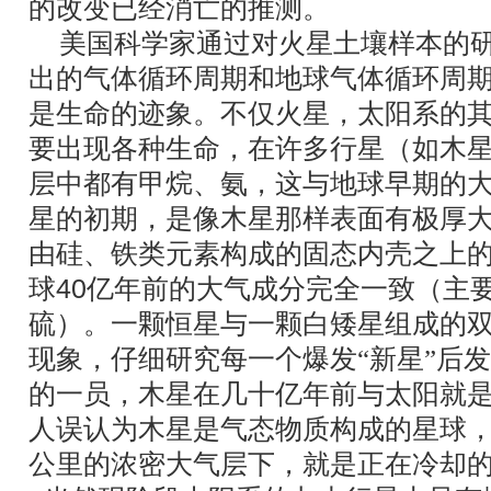
的改变已经消亡的推测。
美国科学家通过对火星土壤样本的
出的气体循环周期和地球气体循环周
是生命的迹象。不仅火星，太阳系的
要出现各种生命，在许多行星（如木
层中都有甲烷、氨，这与地球早期的
星的初期，是像木星那样表面有极厚
由硅、铁类元素构成的固态内壳之上
球
40
亿年前的大气成分完全一致（主
硫）。一颗恒星与一颗白矮星组成的
现象，仔细研究每一个爆发“新星”后
的一员，木星在几十亿年前与太阳就
人误认为木星是气态物质构成的星球
公里的浓密大气层下，就是正在冷却