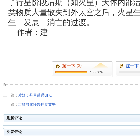
了行星阶段后期（如火星）天体内部
类物质大量散失到外太空之后，火星
生―发展―消亡的过渡。
作者：建一
顶一下
(3)
踩一下
100.00%
上一篇：
质疑：登月遭遇UFO
下一篇：
吉林敦化怪兽捕食黄牛
最新评论
发表评论