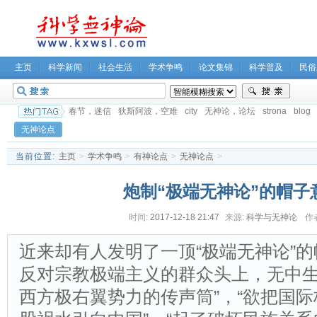
主页
科学新闻
社会生活
学术争鸣
论文集锦
科学普及
民俗
春节，迷信
狄斯阿波，空难
city
无神论，论坛
strona
blog
无神论点
当前位置:
主页
>
学术争鸣
>
有神论点
>
无神论点
>
炮制“极端无神论”的帽子
时间:
2017-12-18 21:47
来源:
科学与无神论
作
近来却有人发明了一顶“极端无神论”
反对宗教极端主义的群众头上，无中生
西方极右翼势力的传声筒”，“欲把国