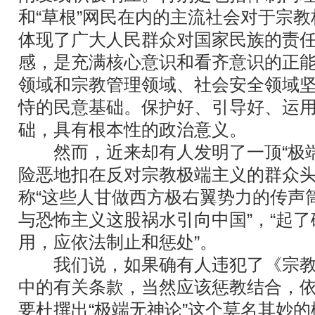
和“草根”网民在内的主流社会对于宗
体现了广大人民群众对国家民族的责
感，是充满核心意识和看齐意识的正
领域和宗教管理领域、社会安全领域
恃的民意基础。保护好、引导好、运
础，具有根本性的政治意义。
然而，近来却有人发明了一顶“极端
险恶地扣在反对宗教极端主义的群众
称“这些人甘做西方极右翼势力的传声筒
与恐怖主义这股祸水引向中国”，“起
用，应依法制止和惩处”。
我们说，如果确有人违犯了《宗教
中的有关条款，当然应该惩教结合，
要杜撰出“极端无神论”这个莫名其妙的