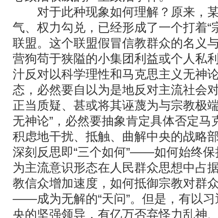
对于此种现象如何理解？原来，某
气、权力勾兑，已经形成了一个打着“宗
联盟。这个联盟假冒信教群众的名义
营狗苟于狭隘的小集团利益或个人私
汁反对以科学理性和马克思主义无神
态，必然要自以为是地反对主流社会
正当质疑、甚或将其诬蔑为与宗教极端主
无神论”，必然要抽象肯定具体否定马
积虑地干扰、抵触、曲解中央的战略
深刻反思即“三个如何”——如何始终
为主流意识形态在人民群众思想中占
教信众增加速度，如何抵御宗教对群
——成为无解的“天问”。但是，有以
央的坚强领导，有亿万否弃怪力乱神