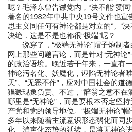
呢？毛泽东曾告诫党内，“决不能”赞同
著名的1982年中共中央19号文件也
思主义同任何有神论都是对立的”。“决不
决绝，这是不是也都很“极端”呢？
说穿了，“极端无神论”帽子炮制者
网上那些问题言论，而是针对“无神论
的政治语境。晚近若干年来，一直有
神论污名化、妖魔化，诬陷无神论者唯
天”、“无恶不作”，应对中国社会的道
猖獗现象负责。不过，“醉翁之意不在
哪里是“无神论”，而是要根本否定坚
产党和党的领导地位。“极端无神论”
多年以来随着主流意识形态弱化而同
化、消声化态势的延续，是将无神论