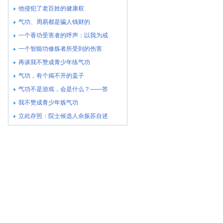
他侵犯了老百姓的健康权
气功、周易都是骗人钱财的
一个香功受害者的呼声：以我为戒
一个智能功修炼者所受到的伤害
再谈我不赞成青少年练气功
气功，有个揭不开的盖子
气功不是游戏，会是什么？――答
我不赞成青少年炼气功
立此存照：院士候选人佘振苏自述