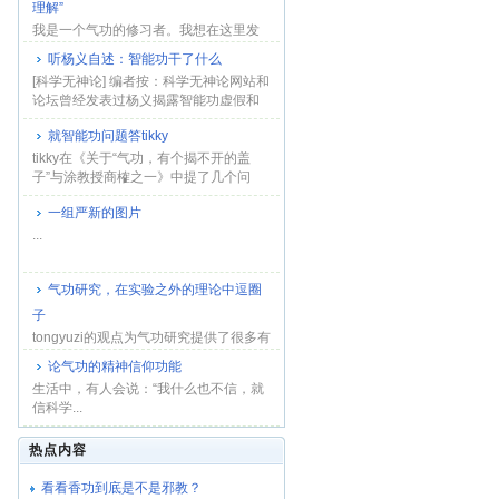
理解”
我是一个气功的修习者。我想在这里发
表一下我的看法，目的是为气功正名。
听杨义自述：智能功干了什么
因为我是学理...
[科学无神论] 编者按：科学无神论网站和
论坛曾经发表过杨义揭露智能功虚假和
反科学本...
就智能功问题答tikky
tikky在《关于“气功，有个揭不开的盖
子”与涂教授商榷之一》中提了几个问
题，略答如...
一组严新的图片
...
气功研究，在实验之外的理论中逗圈
子
tongyuzi的观点为气功研究提供了很多有
益的东西，这些东西包括很好的结果预
论气功的精神信仰功能
设很好的理...
生活中，有人会说：“我什么也不信，就
信科学...
热点内容
看看香功到底是不是邪教？