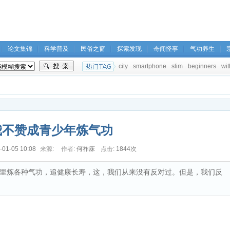
论文集锦
科学普及
民俗之窗
探索发现
奇闻怪事
气功养生
city
smartphone
slim
beginners
wit
我不赞成青少年炼气功
-01-05 10:08
来源:
作者:
何祚庥
点击:
1844次
里炼各种气功，追健康长寿，这，我们从来没有反对过。但是，我们反