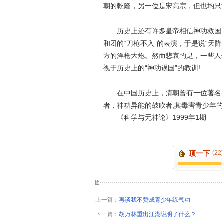
朝的乾隆，另一位是宋高宗，但也均只活
历史上还有许多皇帝相信神功救国，
和团的“刀枪不入”的表演，于是说“天
方的洋枪大炮。然而悲哀的是，一些人
视于历史上的“神功误国”的教训!
在中国历史上，清朝曾有一位著名的
者，神功异能的鼓吹者,其毒害青少年的
《科学与无神论》1999年1期
顶一下
(22
上一篇：
再谈我不赞成青少年练气功
下一篇：
胡万林重出江湖说明了什么？