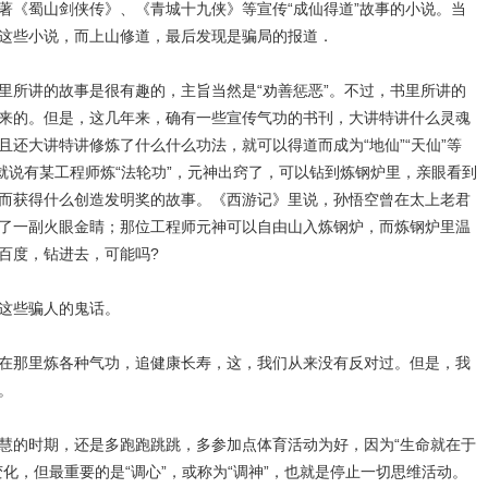
《蜀山剑侠传》、《青城十九侠》等宣传“成仙得道”故事的小说。当
这些小说，而上山修道，最后发现是骗局的报道．
所讲的故事是很有趣的，主旨当然是“劝善惩恶”。不过，书里所讲的
来的。但是，这几年来，确有一些宣传气功的书刊，大讲特讲什么灵魂
还大讲特讲修炼了什么什么功法，就可以得道而成为“地仙”“天仙”等
就说有某工程师炼“法轮功”，元神出窍了，可以钻到炼钢炉里，亲眼看到
而获得什么创造发明奖的故事。《西游记》里说，孙悟空曾在太上老君
了一副火眼金睛；那位工程师元神可以自由山入炼钢炉，而炼钢炉里温
百度，钻进去，可能吗?
这些骗人的鬼话。
那里炼各种气功，追健康长寿，这，我们从来没有反对过。但是，我
。
的时期，还是多跑跑跳跳，多参加点体育活动为好，因为“生命就在于
化，但最重要的是“调心”，或称为“调神”，也就是停止一切思维活动。