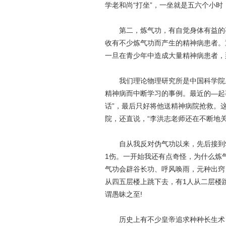
学老和尚“打坐”，一坐就是五六个小
第二，炼气功，有自觉身体有益的事
收有不少炼气功而产生的精神病患者。
一旦在青少年中造成大量精神病患者，
我们理论物理研究所是中国科学院里
精神病而中断学习的事例。最近的—起
话”，最后只好将他送精神病院抢救。
院，还直说，“李洪志老师还在不断地关注
自从我反对伪气功以来，先后接到9
1伤。一开始我还有点奇怪，为什么炼
气功会辟谷长功、呼风唤雨，元种出窍
从四五层楼上跳下去，有1人从二层楼跳
谓愚昧之至!
历史上有不少皇帝追求种种长生术，