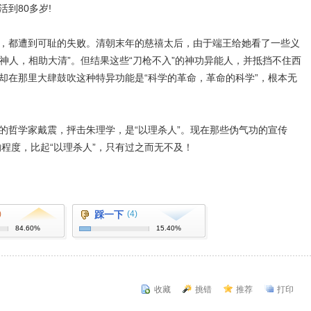
到80多岁!
都遭到可耻的失败。清朝末年的慈禧太后，由于端王给她看了一些义
降神人，相助大清”。但结果这些“刀枪不入”的神功异能人，并抵挡不住西
却在那里大肆鼓吹这种特异功能是“科学的革命，革命的科学”，根本无
哲学家戴震，抨击朱理学，是“以理杀人”。现在那些伪气功的宣传
程度，比起“以理杀人”，只有过之而无不及！
)
踩一下
(4)
84.60%
15.40%
收藏
挑错
推荐
打印