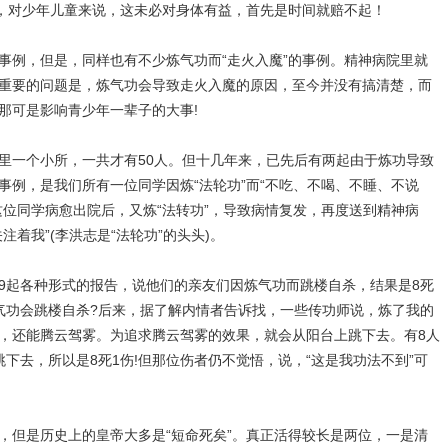
时，对少年儿童来说，这未必对身体有益，首先是时间就赔不起！
例，但是，同样也有不少炼气功而“走火入魔”的事例。精神病院里就
重要的问题是，炼气功会导致走火入魔的原因，至今并没有搞清楚，而
那可是影响青少年一辈子的大事!
一个小所，一共才有50人。但十几年来，已先后有两起由于炼功导致
事例，是我们所有一位同学因炼“法轮功”而“不吃、不喝、不睡、不说
这位同学病愈出院后，又炼“法转功”，导致病情复发，再度送到精神病
着我”(李洪志是“法轮功”的头头)。
起各种形式的报告，说他们的亲友们因炼气功而跳楼自杀，结果是8死
气功会跳楼自杀?后来，据了解内情者告诉找，一些传功师说，炼了我的
，还能腾云驾雾。为追求腾云驾雾的效果，就会从阳台上跳下去。有8人
下去，所以是8死1伤!但那位伤者仍不觉悟，说，“这是我功法不到”可
但是历史上的皇帝大多是“短命死矣”。真正活得较长是两位，一是清