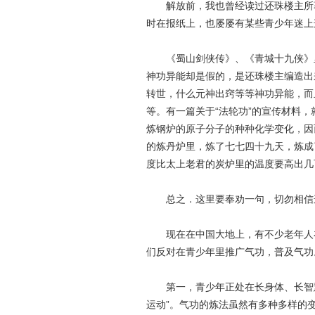
解放前，我也曾经读过还珠楼主所著
时在报纸上，也屡屡有某些青少年迷上
《蜀山剑侠传》、《青城十九侠》里
神功异能却是假的，是还珠楼主编造出
转世，什么元神出窍等等神功异能，而且
等。有一篇关于“法轮功”的宣传材料，
炼钢炉的原子分子的种种化学变化，因
的炼丹炉里，炼了七七四十九天，炼成
度比太上老君的炭炉里的温度要高出几
总之．这里要奉劝一句，切勿相信
现在在中国大地上，有不少老年人在
们反对在青少年里推广气功，普及气功
第一，青少年正处在长身体、长智慧
运动”。气功的炼法虽然有多种多样的变