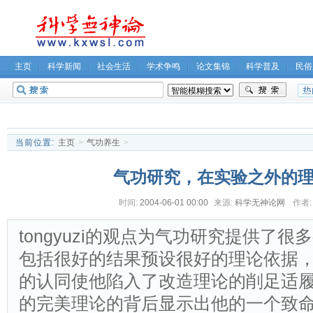
主页
科学新闻
社会生活
学术争鸣
论文集锦
科学普及
民俗
无神论坛
关于我们
当前位置:
主页
>
气功养生
>
气功研究，在实验之外的
时间:
2004-06-01 00:00
来源:
科学无神论网
作者:
tongyuzi的观点为气功研究提供了
包括很好的结果预设很好的理论依据，但t
的认同使他陷入了改造理论的削足适
的完美理论的背后显示出他的一个致