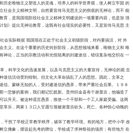
和历史唯物主义塑造人的灵魂，培养人的科学世界观，使人树立牢固 的
立社会主义精神文明，自然要宣传马克思主义的彻底的无神论，而不 能
教育，是我国现阶段社会主义精神文明建设的一项重要内容，也是加 强
计划》提出无神论教育，这既有社会现实的必要性，又是宣传马克思 主
会实际根据 我国现在正处于社会主义初级阶段，对内要搞活，对 外
会主义。在这个重要的历史转折阶段，从思想领域来看，唯物主义和 唯
有神论，正当的宗教活动和光怪陆离的封建迷信，错综复杂地交织在 一
革，科学文化的迅速发展，以及马克思主义的大量宣传，无神论的观 念
种迷信活动受到钳制。但文化大革命搞乱了人的思想。因此，文革之
迷信。蒙昧无知的人，受封建迷信的愚弄，带来严重社会后果。１９８
那一悲惨的案例，我们都记忆犹新。贵州织金县有个谢显吉，他编造了
可以升天。被这种谎言愚弄，致使一个干部和一个工人家庭受骗。这两
堂享乐，两家１３口人甘愿引颈被谢显吉砍头，死亡。各种惊心动魄的
，干扰了学校正常教学秩序，破坏了教学环境。有的地方，把中小学 改
树立佛象，摆设起先考的牌位，学校成了求神祭祖的场所；有些地方 在