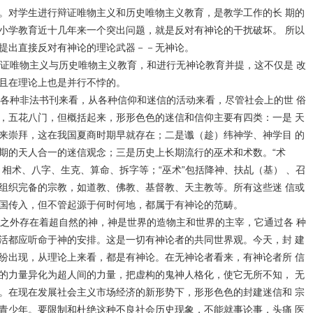
。对学生进行辩证唯物主义和历史唯物主义教育，是教学工作的长 期的
小学教育近十几年来一个突出问题，就是反对有神论的干扰破坏。 所以
提出直接反对有神论的理论武器－－无神论。
证唯物主义与历史唯物主义教育，和进行无神论教育并提，这不仅是 改
且在理论上也是并行不悖的。
各种非法书刊来看，从各种信仰和迷信的活动来看，尽管社会上的世 俗
，五花八门，但概括起来，形形色色的迷信和信仰主要有四类：一是 天
来崇拜，这在我国夏商时期早就存在；二是谶（趁）纬神学、神学目 的
期的天人合一的迷信观念；三是历史上长期流行的巫术和术数。“术
相术、八字、生克、算命、拆字等；“巫术”包括降神、扶乩（基） 、召
组织完备的宗教，如道教、佛教、基督教、天主教等。所有这些迷 信或
国传入，但不管起源于何时何地，都属于有神论的范畴。
之外存在着超自然的神，神是世界的造物主和世界的主宰，它通过各 种
活都应听命于神的安排。这是一切有神论者的共同世界观。今天，封 建
纷出现，从理论上来看，都是有神论。在无神论者看来，有神论者所 信
的力量异化为超人间的力量，把虚构的鬼神人格化，使它无所不知， 无
。在现在发展社会主义市场经济的新形势下，形形色色的封建迷信和 宗
青少年。要限制和杜绝这种不良社会历史现象，不能就事论事，头痛 医