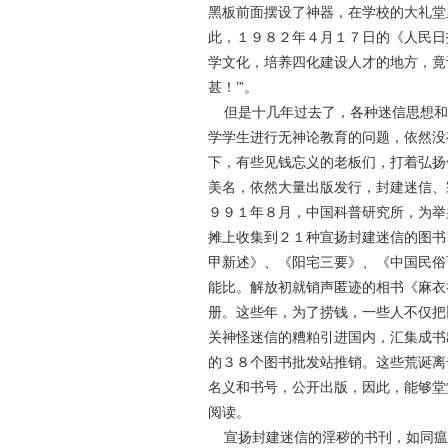
黑板前面摆设了神器，在学校的大礼堂
此，１９８２年４月１７日的《人民日
学文化，培养四化建设人才的地方，竟
甚！’”。
但是十几年过去了，各种迷信思想和
学学生进行无神论教育的问题，依然没
下，有些见钱忘义的老板们，打着弘扬
美名，依然大量出版发行，封建迷信、
９９１年８月，中国科普研究所，为举
摊上收集到２１种宣扬封建迷信的图书
甲新述》、《阳宅三要》、《中国民俗
能比。解放初就销声匿迹的相书《麻衣
册。这些年，为了捞钱，一些人不仅把
关神怪迷信的糟粕引进国内，汇集成书
的３８个图书批发站推销。这些荒诞离
名义和书号，公开出版，因此，能够堂
阅读。
宣扬封建迷信的淫秽的书刊，如同瘟