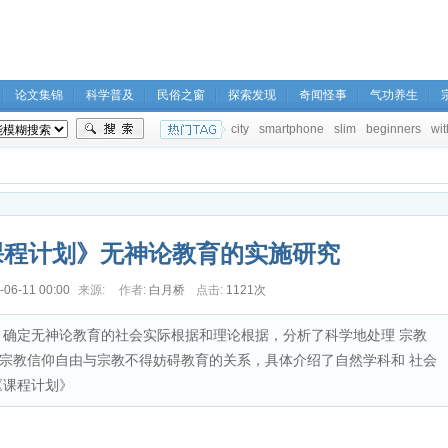
论文集锦
科学普及
民俗之窗
探索发现
奇闻怪事
气功养生
city
smartphone
slim
beginners
wit
课程计划》无神论教育的实施研究
-06-11 00:00
来源:
作者:
白月桥
点击:
1121次
》确定无神论教育的社会实际根据和理论根据，分析了科学地处理 宗教
宗教信仰自由与宗教不得妨碍教育的关系，具体介绍了自然学科和 社会
《课程计划》