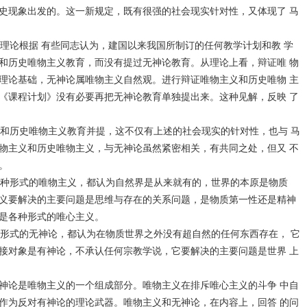
史现象出发的。这一新规定，既有很强的社会现实针对性，又体现了 马
论根据 有些同志认为，建国以来我国所制订的任何教学计划和教 学
和历史唯物主义教育，而没有提过无神论教育。从理论上看，辩证唯 物
理论基础，无神论属唯物主义自然观。进行辩证唯物主义和历史唯物 主
《课程计划》没有必要再把无神论教育单独提出来。这种见解，反映 了
和历史唯物主义教育并提，这不仅有上述的社会现实的针对性，也与 马
物主义和历史唯物主义，与无神论虽然紧密相关，有共同之处，但又 不
。
种形式的唯物主义，都认为自然界是从来就有的，世界的本原是物质
义要解决的主要问题是思维与存在的关系问题，是物质第一性还是精神
是各种形式的唯心主义。
形式的无神论，都认为在物质世界之外没有超自然的任何东西存在， 它
接对象是有神论，不承认任何宗教学说，它要解决的主要问题是世界 上
神论是唯物主义的一个组成部分。唯物主义在排斥唯心主义的斗争 中自
作为反对有神论的理论武器。唯物主义和无神论，在内容上，回答 的问