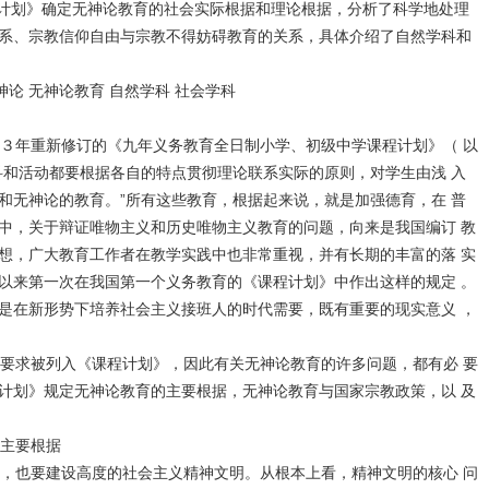
计划》确定无神论教育的社会实际根据和理论根据，分析了科学地处理
系、宗教信仰自由与宗教不得妨碍教育的关系，具体介绍了自然学科和
论 无神论教育 自然学科 社会学科
３年重新修订的《九年义务教育全日制小学、初级中学课程计划》（ 以
科和活动都要根据各自的特点贯彻理论联系实际的原则，对学生由浅 入
和无神论的教育。”所有这些教育，根据起来说，就是加强德育，在 普
中，关于辩证唯物主义和历史唯物主义教育的问题，向来是我国编订 教
想，广大教育工作者在教学实践中也非常重视，并有长期的丰富的落 实
以来第一次在我国第一个义务教育的《课程计划》中作出这样的规定 。
是在新形势下培养社会主义接班人的时代需要，既有重要的现实意义 ，
要求被列入《课程计划》，因此有关无神论教育的许多问题，都有必 要
计划》规定无神论教育的主要根据，无神论教育与国家宗教政策，以 及
主要根据
，也要建设高度的社会主义精神文明。从根本上看，精神文明的核心 问