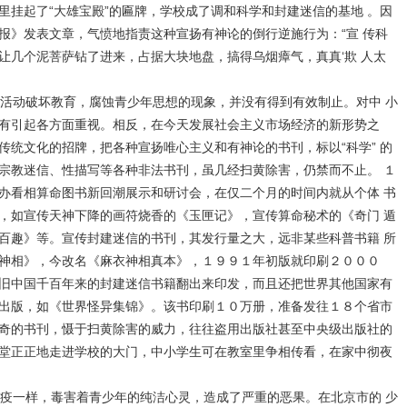
里挂起了“大雄宝殿”的匾牌，学校成了调和科学和封建迷信的基地 。因
报》发表文章，气愤地指责这种宣扬有神论的倒行逆施行为：“宣 传科
让几个泥菩萨钻了进来，占据大块地盘，搞得乌烟瘴气，真真‘欺 人太
活动破坏教育，腐蚀青少年思想的现象，并没有得到有效制止。对中 小
有引起各方面重视。相反，在今天发展社会主义市场经济的新形势之
传统文化的招牌，把各种宣扬唯心主义和有神论的书刊，标以“科学” 的
宗教迷信、性描写等各种非法书刊，虽几经扫黄除害，仍禁而不止。 １
办看相算命图书新回潮展示和研讨会，在仅二个月的时间内就从个体 书
，如宣传天神下降的画符烧香的《玉匣记》，宣传算命秘术的《奇门 遁
百趣》等。宣传封建迷信的书刊，其发行量之大，远非某些科普书籍 所
神相》，今改名《麻衣神相真本》，１９９１年初版就印刷２０００
旧中国千百年来的封建迷信书籍翻出来印发，而且还把世界其他国家有
出版，如《世界怪异集锦》。该书印刷１０万册，准备发往１８个省市
奇的书刊，慑于扫黄除害的威力，往往盗用出版社甚至中央级出版社的
堂正正地走进学校的大门，中小学生可在教室里争相传看，在家中彻夜
疫一样，毒害着青少年的纯洁心灵，造成了严重的恶果。在北京市的 少