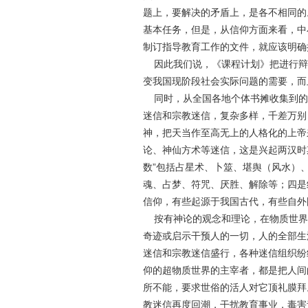
题上，要解决的矛盾上，是各不相同的
基本任务，但是，从信仰方面来看，中
制订指导教育工作的文件，就应该明确
因此我们说，《课程计划》把进行辩
变我国现阶段社会实际问题的需要，而
同时，从全国各地个体书摊收集到的
迷信和宗教迷信，复杂多样，千差万别
神，把天当作至高无上的人格化的上帝
论、神仙方术等迷信，这是兴起两汉时
数”包括占星术、卜筮、堪舆（风水）、
魂、占梦、符咒、厌胜、解除等；四是
信仰，有些起源于我国古代，有些自外
按有神论的观念和理论，在物质世界
奇迹或启示干预人的一切，人的全部生
迷信和宗教迷信盛行，各种迷信组织纷
仰的超物质世界的主宰者，都是把人间
所不能，要求世俗的活人对它顶礼膜拜
教迷信再度回潮，干扰教育事业，毒害