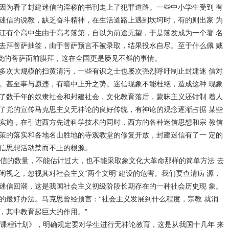
因为看了封建迷信的淫秽的书刊走上了犯罪道路。一些中小学生受到 有
迷信的说教，缺乏奋斗精神，在生活道路上遇到坎坷时，有的则出家 为
江有个高中生由于高考落第，自以为前途无望，于是落发成为一个著 名
去拜菩萨抽签，由于菩萨预言不被录取，结果投水自尽。至于什么佩 戴
缭绕的菩萨面前膜拜，这在全国更是屡见不鲜的事情。
多次大规模的扫黄清污，一些有识之士也屡次强烈呼吁制止封建迷 信对
。甚至事与愿违，有暗中上升之势。迷信现象不能杜绝，造成这种 现象
了数千年的奴隶社会和封建社会，文化教育落后，蒙昧主义还钳制 着人
了党的宣传马克思主义无神论的良好传统，有神论的观念逐渐占据 某些
实施，在引进西方先进科学技术的同时，西方的各种迷信思想和宗 教信
策的落实和各地名山胜地的寺观教堂的修复开放，封建迷信有了一 定的
信思想活动禁而不止的根源。
信的数量，不能估计过大，也不能采取象文化大革命那样的简单方法 去
闲视之，忽视其对社会主义“两个文明”建设的危害。我们要查清病 源，
迷信回潮，这是我国社会主义初级阶段长期存在的一种社会历史现 象。
的最好办法。马克思曾经预言：“社会主义发展到什么程度，宗教 就消
，其中教育起巨大的作用。”
课程计划》，明确规定要对学生进行无神论教育，这是从我国十几年 来