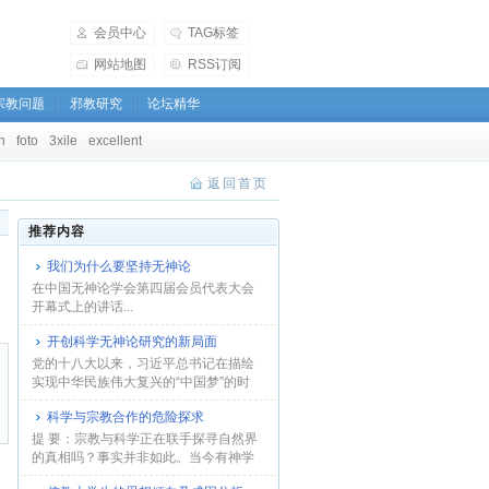
会员中心
TAG标签
网站地图
RSS订阅
宗教问题
邪教研究
论坛精华
h
foto
3xile
excellent
返回首页
推荐内容
我们为什么要坚持无神论
在中国无神论学会第四届会员代表大会
开幕式上的讲话...
开创科学无神论研究的新局面
党的十八大以来，习近平总书记在描绘
实现中华民族伟大复兴的“中国梦”的时
候，突出强...
科学与宗教合作的危险探求
提 要：宗教与科学正在联手探寻自然界
的真相吗？事实并非如此。当今有神学
界的基金会...