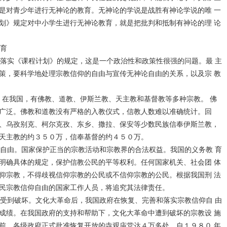
是对青少年进行无神论的教育。无神论的学说是战胜有神论学说的唯 一
划》规定对中小学生进行无神论教育，就是把批判和抵制有神论的理 论
育
落实《课程计划》的规定，这是一个政治性和政策性很强的问题。最 主
策，要科学地处理宗教信仰的自由与宣传无神论自由的关系，以及宗 教
在我国，有佛教、道教、伊斯兰教、天主教和基督教等多种宗教。 佛
广泛。佛教和道教没有严格的入教仪式，信教人数难以准确统计。回
、乌孜别克、柯尔克孜、东乡、撒拉、保安等少数民族信奉伊斯兰教，
天主教的约３５０万，信奉基督的约４５０万。
自由。国家保护正当的宗教活动和宗教界的合法权益。我国的义务教 育
明确具体的规定，保护信教公民的平等权利。任何国家机关、社会团 体
仰宗教，不得歧视信仰宗教的公民或不信仰宗教的公民。根据我国刑 法
民宗教信仰自由的国家工作人员，将追究其法律责任。
受到破坏。文化大革命后，我国政府在恢复、完善和落实宗教信仰自 由
成绩。在我国政府的支持和帮助下，文化大革命中遭到破坏的宗教设 施
前，各级政府正式批准恢复开放的寺观庙堂达４万多处。自１９８０ 年