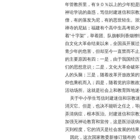
年管教所里，有９０％以上的少年犯是
神论学说的蛊惑，笃信封建迷信和宗教
僧，有的落发为尼，有的恶世轻生。浙
禅寺的尼姑；福建有个高中生高考前夕
着“十字架”，举着团、队旗帜到香烟
自文化大革命结束以来，全国虽开展过
青少年的危害，但却至今一直禁而不止
的主要原因有四：一是，由于我国经历
们的思想意识；二是，文化大革命破坏
人的头脑；三是，随着改革开放政策的
仰也乘机而入；四是，随着党的宗教政
活动场所。这就是社会上和教育阵地迷
关于中小学生笃信封建迷信和宗教迷
消灭它。但是，也决不能听之任之，等
弄清病症，根本医治。封建迷信和宗教
加强无神论教育和宣传，这是医治该病
灭到程度，它的消灭是社会发展的结果
因此，这次国家教委新修订颁布的《