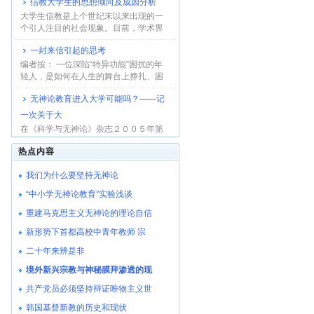
信教大学生的思想倾向及成因分析
大学生信教是上个世纪末以来出现的一
个引人注目的社会现象。目前，学术界
和高校思想教...
一封来信引起的思考
编者按： 一位深陷“特异功能”困扰的年
轻人，是如何在人生的舞台上挣扎、困
惑和艰难...
无神论教育进入大学可能吗？――记
一次关于大
在《科学与无神论》杂志２００５年第
六期上，刊登了署名文丁的文章《科学
热点内容
无神论必须进...
我们为什么要坚持无神论
“中小学无神论教育”实验浅谈
重建马克思主义无神论的理论自信
新形势下首都高校中青年教师 宗
二十年来辨是非
境外新兴宗教与神秘膜拜渗透的现
共产党员必须坚持辩证唯物主义世
韩国基督新教的历史和现状