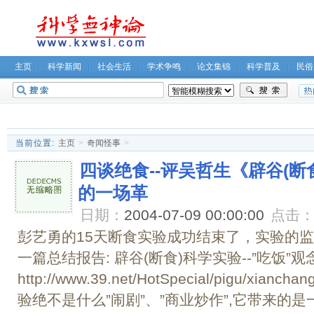
主页
科学新闻
社会生活
学术争鸣
论文集锦
科学普及
民俗
无神论坛
关于我们
当前位置:
主页
>
奇闻怪事
>
四谈绝食--评吴哲生《辟谷(断食
的一场革
日期：
2004-07-09 00:00:00
点击
彭艺勇的15天断食实验成功结束了，实验的
一篇总结报告: 辟谷(断食)科学实验--”吃饭”
http://www.39.net/HotSpecial/pigu/xian
验绝不是什么”闹剧”、”商业炒作”,它带来的是一.