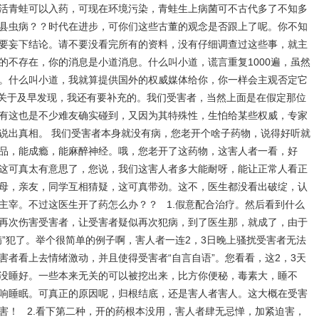
活青蛙可以入药，可现在环境污染，青蛙生上病菌可不古代多了不知多
县虫病？？时代在进步，可你们这些古董的观念是否跟上了呢。你不知
要妄下结论。请不要没看完所有的资料，没有仔细调查过这些事，就主
的不存在，你的消息是小道消息。什么叫小道，谎言重复1000遍，虽然
。什么叫小道，我就算提供国外的权威媒体给你，你一样会主观否定它
关于及早发现，我还有要补充的。我们受害者，当然上面是在假定那位
有这也是不少难友确实碰到，又因为其特殊性，生怕给某些权威，专家
说出真相。 我们受害者本身就没有病，您老开个啥子药物，说得好听就
品，能成瘾，能麻醉神经。哦，您老开了这药物，这害人者一看，好
这可真太有意思了，您说，我们这害人者多大能耐呀，能让正常人看正
母，亲友，同学互相猜疑，这可真带劲。这不，医生都没看出破绽，认
主宰。不过这医生开了药怎么办？？ 1.假意配合治疗。然后看到什么
再次伤害受害者，让受害者疑似再次犯病，到了医生那，就成了，由于
病”犯了。举个很简单的例子啊，害人者一连2，3日晚上骚扰受害者无法
害者看上去情绪激动，并且使得受害者“自言自语”。您看看，这2，3天
没睡好。一些本来无关的可以被挖出来，比方你便秘，毒素大，睡不
响睡眠。可真正的原因呢，归根结底，还是害人者害人。这大概在受害
害！ 2.看下第二种，开的药根本没用，害人者肆无忌惮，加紧迫害，