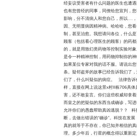
经妄议受害者有什么问题的医生也遭遇到
也有您曾经的同事，同僚给您宣判，您
影响，分不清病人和您自己，所以...
因、无明显病因精神病。哈哈哈，您看
制，甚至治愈。我想请问各位，什么是
顾客（包括看心理医生的顾客）的药都
的，就是用致幻类药物等控制实验对象
是令一种精神控制，用药物抑制你的神
如果某位专家对我的话不服。请说出您
条。疑邻盗斧的故事已经告诉我们了，
们了，什么叫疑似的病症。 法律告诉
样，直接在网上说这景x村II栋706
害，还不敢妄言。你们这些权威却拿着
而皇之的把疑似的东西当成确诊，写进
允许你们的愚蠢帮助真凶逃脱？？ 科
断，去做出错误的“确诊”。科技在发
真的就等于不存在，你已知并相信的真
理。多少年后，行星的概念得以重新定