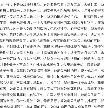
瑜一样，不是我没提醒各位。另外要是您看了这篇文章，大受打击，我
看得目瞪口呆，这叫痴呆症。您要是从今以后害怕有人，尤其室受害者
您要不要亲自为自己诊治一下，我这恐怕还说少了点。 其实想想，受
艾滋，免疫系统失调，一个人能在短短时间内出现那么多症状呀，在怎
妙了吧，还不是人为制造的疾病，包括精神类、心理类疾病！我象鲁迅
病呢。你以为鲁迅天生就大师呀！看来还是由我来诊治这号，诊治社会
蠢材当教条也罢了，媒体也跟着蠢，去宣传蠢材的观点，蠢材的言论，
起。谈到媒体，咱在走题会。我很不理解一些媒体现在的做法，宣传的
长期受到丈夫暴力对待，并且威胁离婚的女士，终于有天忍无可忍，杀
是一些好听的，常见的说辞。这位女士如果能用法律的手段解决，就不
，哪个傻子的言论？？在她没杀她老公前，公安局能干啥，逮捕她老
啥子作用，就算因为点事情逮捕吧，她老公当时的行为能关他几年，出
复，甚至杀妻。她老婆能做啥，离婚，怕她老公杀她全家，你以为她老
那么这事，不是她死，就是他亡。换了我，我想我一样会杀掉他。我想
有因，她老公本身有错误，所以不大可能判处她死刑吧），我也不愿被
个律师交流此事时，他说了句，在双方要是有争斗时，她老公先动手，
弱智女流，你一位是孙二娘，母夜叉呀，等她老公先动手，她还手，我
但她总算摆脱了，她心里的石头，她担心自己的家人会被杀死...终于可