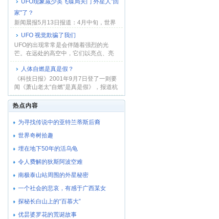
UFO现象减少英飞碟局关门 外星人"回
家"了？
新闻晨报5月13日报道：4月中旬，世界
上最大和最正规的不明飞行物研究机构
UFO 视觉欺骗了我们
―――英国飞...
UFO的出现常常是会伴随着强烈的光
芒。在远处的高空中，它们以亮点、亮
条、亮盘、亮 环...
人体自燃是真是假？
《科技日报》2001年9月7日登了一则要
闻《萧山老太“自燃”是真是假》，报道杭
州市萧山...
热点内容
为寻找传说中的亚特兰蒂斯后裔
世界奇树拾趣
埋在地下50年的活乌龟
令人费解的狄斯阿波空难
南极泰山站周围的外星秘密
一个社会的悲哀，有感于广西某女
探秘长白山上的“百慕大”
优昙婆罗花的荒诞故事