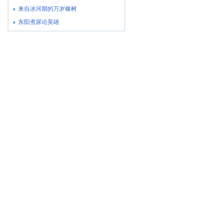
来自冰河期的万岁橡树
东阳煮尿论英雄