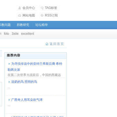
会员中心
TAG标签
网站地图
RSS订阅
宗教问题
邪教研究
论坛精华
h
foto
3xile
excellent
返回首页
推荐内容
为寻找传说中的亚特兰蒂斯后裔 希特
勒两次派
在第二次世界大战前后，中国的西藏远
离战区，躲过了战火与硝烟，但并没有
送奶的鸟 照明的鸟
躲过纳粹德国...
...
广西奇人用耳朵吹气球
...