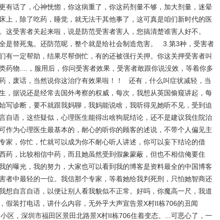
更有话了，心神恍惚，你这病重了，你这药剂量不够，加大剂量，迷晕
床上，除了吃药，睡觉，就无法干其他事了，这可真是咱们新时代的医
。这受害者关起来啦，说是防范受害者害人，您搞清楚谁害人好不。
全是替死鬼。还防范呢，整个就是给社会制造危害。 3.第3种，受害者
们有一定帮助，结果尽帮倒忙，有的还被强行关押。你这关押受害者叫
药物....，服用后，你问受害者效果，受害者敢跟你说没效，等着你多
药，废话，当然说你这治疗有效果啦！！ 还有，什么叫症状减轻，当
生，据说还是经常去国外考察的权威，每次，我想从英国偷窥讲起，每
始写诊断，要不就跟我妈聊，我妈能说啥，我听得见她听不见，受到迫
言自语，这些疑似，心理医生能得出啥狗屁结论，还不是建议我住院治
可作为心理医生最基本的，耐心的听你的顾客的述说，不带个人偏见主
专家，你忙，忙就可以成为你不耐心听人讲述，你可以妄下结论的借
西药，比较相信中药，而且她虽然受到假象蒙蔽，但也不相信俺要住
我的曝光，我的努力，大家也可以看到我的博客是资料最全的中国博客
害者中最轻的一位。我信那个专家，等着她给我判死刑，只怕她智商还
我想自言自语，以便让别人看我貌似不正常。好吗，你魔高一尺，我道
假装打电话，讲什么内容，无外乎大声宣告景X村II栋706的丑闻
小区，深圳市福田区景田北路景X村II栋706住着变态。...可恶心了，一