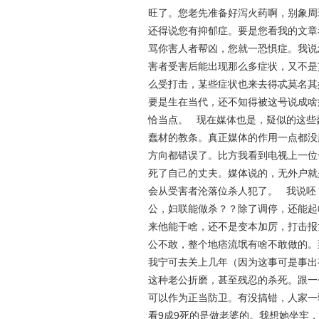
旺了。您老先准备好泻火药啊，别象周
还得说您有抑郁症。要是您看我的文章
骂你害人者帮凶，您就一恐惧症。我说
害者受害后能出现那么多症状，又不是
么受打击，某些症状也来去得忒莫名其
要是生在当代，还不知得被这号说成啥
恰当点。 现在媒体也是，疑似的这些
蠢材的教条。真正媒体的作用一点都没
方向都错误了。比方我看到电视上一位
死了自己的丈夫。媒体说的，无外户就
会从受害者沦落位杀人犯了。 我说呸
公，妇联能做杀？？除了调停，还能起
来他能干啥，还不是变本加厉，打击报
公不敢，整个地痞流氓有啥不敢做的。
我宁可去关上几年（因为这事可是事出
这种老公折磨，甚至残忍的杀死。跟一
可以作为正当防卫。有没搞错，人家一
看9成9死的是做老婆的。我想她坐牢，