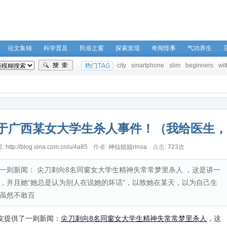
论文集锦
科学普及
民俗之窗
探索发现
奇闻怪事
气功养生
city
smartphone
slim
beginners
wit
于广西某女大学生杀人事件！（我给医生，
:
http://blog.sina.com.cn/u/4a85
作者:
神仙姐姐rinoa
点击:
723次
社
一则新闻： 尖刀刺向8名同窗女大学生精神失常常梦里杀人 ，这是讲一
，并且她“她总是认为别人在说她的坏话”，以致她在某天，以为自己生
虽然不敢百
友提供了一则新闻：
尖刀刺向8名同窗女大学生精神失常常梦里杀人
，这