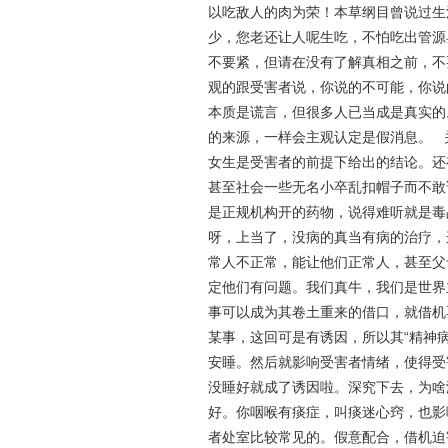
以吃敌人的肉为荣！本草纲目曾说过生
少，您老还让人呢生吃，不怕吃出管源
不要紧，但请在没有了解真相之前，不
观的跟受害者说，你说的不可能，你说
本质是谎言，但很多人已当成是真实的
的来源，一样会主观认定是假消息。 
女生是受害者的前提下给出的结论。还
甚至社会一些无名小卒乱扣帽子而不敢
是正规机构开的药物，说得难听就是毒
呀，上当了，没病的真当有病的治疗，
常人不正常，能让他们正常人，甚至父
定他们有问题。我们真牛，我们是世界
事可以成为其卷土重来的借口，就借机
某事，这回可是有诱因，所以其“精神
安睡。然后就影响受害者情绪，使得受
没睡好就成了诱因啦。深究下去，为啥
好。你咽喉有痰症，叫痰迷心窍，也影
者处室比较常见的。假意配合，借机迫