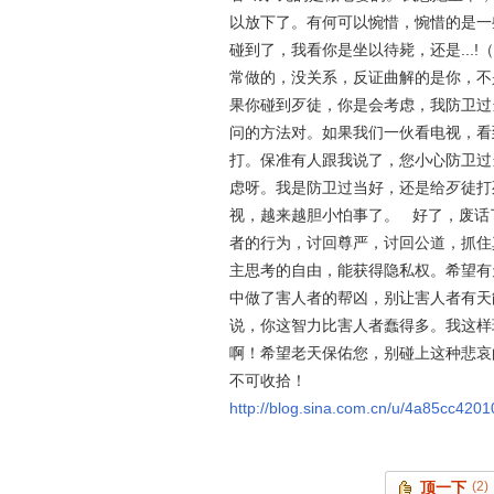
以放下了。有何可以惋惜，惋惜的是一些
碰到了，我看你是坐以待毙，还是...
常做的，没关系，反证曲解的是你，不
果你碰到歹徒，你是会考虑，我防卫过
问的方法对。如果我们一伙看电视，看
打。保准有人跟我说了，您小心防卫过
虑呀。我是防卫过当好，还是给歹徒打
视，越来越胆小怕事了。 好了，废话
者的行为，讨回尊严，讨回公道，抓住
主思考的自由，能获得隐私权。希望有
中做了害人者的帮凶，别让害人者有天
说，你这智力比害人者蠢得多。我这样
啊！希望老天保佑您，别碰上这种悲哀
不可收拾！
http://blog.sina.com.cn/u/4a85cc420
顶一下
(2)