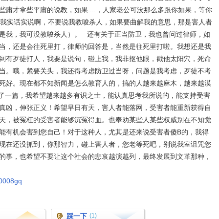
庸才拿些平庸的说教，如果....，人家老公可没那么多跟你如果，等你
!（我实话实说啊，不要说我教唆杀人，如果要曲解我的意思，那是害人者
是我，我可没教唆杀人）。 还有关于正当防卫，我也曾问过律师，如
当，还是会往死里打，律师的回答是，当然是往死里打啦。我想还是我
到有歹徒打人，我要是说句，碰上我，我非抠他眼，戳他太阳穴，死命
当。哦，紧要关头，我还得考虑防卫过当呀，问题是我考虑，歹徒不考
死好。现在都不知新闻是怎么教育人的，搞的人越来越麻木，越来越漠
了一篇，我希望越来越多有识之士，能认真思考我所说的，能支持受害
真凶，伸张正义！希望早日有天，害人者能落网，受害者能重新获得自
天，被冤枉的受害者能够沉冤得血。也奉劝某些人某些权威别在不知觉
能有机会害到您自己！对于这种人，尤其是还来说受害者傻B的，我得
现在还没抓到，你那智力，碰上害人者，您老等死吧，别说我室诅咒您
的事，也希望不要让这个社会的悲哀越演越列，最终发展到文革那种，
10008gq
踩一下
(1)