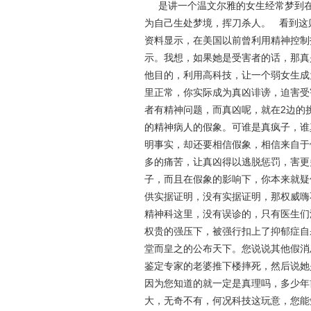
是讲一个温文尔雅的女生经常梦到在
为自己生处梦境，挥刀杀人。 看到这
资料显示，在美国以前曾利用精神控制
示。我想，如果她是受害者的话，那真
他目的，利用高科技，让一个弱女生成
里正常，你实际成为真凶诽谤，迫害受
者有精神问题，而真凶呢，就在2边的
的精神病人的假象。可谁是真疯子，谁
明事实，却还要相信假象，相信来自于
多的痛苦，让真凶得以逃脱惩罚，害更
子，而且在假象的影响下，你本来就疑
供实据证明，没有实据证明，那权威嗨
精神科这里，没有误诊的，只有医生们
权贵的强压下，被强行扣上了抑郁症自
堂而皇之的公布天下。您说说其他假消
鉴定专家的老婆推下楼摔死，然后说她
因为您知道的就一定是真理吗，多少年
大，无奇不有，何况科技这玩意，您能