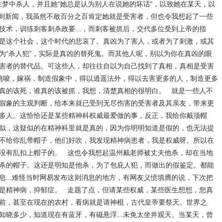
梦中杀人，并且她“她总是认为别人在说她的坏话”，以致她在某天，以
则新闻，我虽然不敢百分之百肯定她就是受害者，但也令我想起了一些
技术，训练刺客刺杀政要...，而刺客被抓后，交代多位受到上帝的指
是这个社会，这个时代的悲哀了。真凶为了害人，或者为了刺激，或其
为“杀人犯”，实际是真凶的替死鬼。而其他人呢，别以为你在真凶的眼
害者的替代品。可这些人，却往往自以为自己找到了真相，真相是受害
挑唆，嫁祸，制造假象中，得以逍遥法外，得以去害更多的人，制造更多
真的该死，谁真的该被抓，我想，清楚真相的很明白。 就是一些人不
假象的主观判断，给本来就已受到无尽伤害的受害者及其亲友，带来更
多人。这恰恰还是某些精神科权威最爱做的事，反正，我给你戴顶帽
似，这疑似的在精神科里就是真的，因为你明明知道是假的，也无法提
不给你乱带帽子，他们好吹，我发现精神病患者，我是权威呀。所以在
没有乱扣上帽子的。 这也令我想起温州戴老师被丈夫他杀，却在当地
杀的帽子。这还是明知是他杀，为了包庇人犯，而做出的假鉴定。都能
息...难怪当时网易发布这则消息的地方，有网友义愤填膺的说，下次把
是精神病，抑郁症。 走题了点，但请某些权威，某些医生想想，您真
前，甚至在现在的农村，看病就是请神棍，古代皇帝要祭天。世界之
知晓多少，知道现在有蓝牙，有磁悬浮...未免太坐井观天。当某天，曾