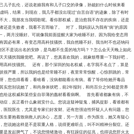
己儿子乱伦，还说老娘我有和儿子口交的录像，孙媳妇什么时候来看
不心虚吗，结果，到现在，我几乎都没出现过“自言自语”的迹象，除了有时
不大，我朋友当我唱歌呢。看你那权威，是治愈我不存在的疾病，还是
者还是失败者，我看不言而喻了。 对了，我妈误认为我有“病”的原因
达一，两月没睡好。可就像我前面提醒大家为啥睡不好。因为我给变态用
有因必有果，有变态用高科技骚扰，我自然睡不好。我当时不也还纳闷
ford校区不是说出名的安静，是鸟都不生蛋的地方吗？？怎么会天天晚上如此
天天骚扰我睡觉吧。再说了，您真喜欢我的，就麻烦尊重一下我好吧，
用高科技骚扰。 还有，那个深圳的知名权威，名字我不名点了，算是
状很严重，所以我妈也是经常睡不好，夜里常常惊醒，心惊胆跳的，常
呀，您也得看看，看啥看，没病都能看出有病。看了等你给她开毒品
其实您别说她了，和尚身体状吧，前2年报到，和尚百分之90都是营养
也给这权威和某些妄自菲薄的蠢材看看病啊。 首先看谁都象有病，不
动症，反正看什么象就安什么。您说这疑神疑鬼，捕风捉影，看谁都有
，医院医生，尤其是专家们好发财。还有您强迫性怀疑人人有问题，您
医生要抱着致病救人的决心，态度，另一方面，作为医生，她又有疑心
，您说她这样是不是双重人格，说得更难听点，叫不叫精神分裂症。还
要是发起脾气了，不说您情绪激动，有狂躁症的征兆，也得说您肝火太