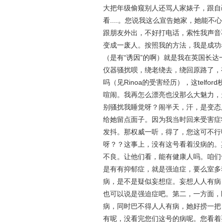
大把年级偷窥别人还骂人家婊子，跟自
看....。您说我这么宣告她家，她能
跟朋友外出，不好打电话，索性我声音
变成一废人。按照我的方法，我是成功
（是有“诱因”的啊）就是我在英国长
仪器骚扰呗，绕老绕去，绕回原路了，
吗（见Rinoa的受害经历），这tel
喧闹。我再怎么漂亮也没那么大魅力，
别骚扰我睡觉呀？闹半天，汗，是变态
给她留点面子。因为我当时回来受害症
发抖。那权威一听，得了，您这可不行
呀？？这事上，没有这号看着没病的。
不良。让他们看，能有健康人吗。咱们
是有有抑郁症，就是强迫症，要么室多
病，是不是疑似妄想症。妄想人人有病
也可以说是强迫症吧。第二，一方面，
病，同时巴不得人人有病，她好捞一把
有呢，没看完您们这号的病呢。您看着