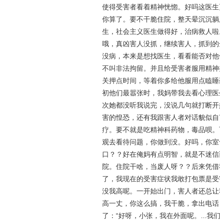
使得受害者看着精神恍惚。好吗这医生
你算了。要不干脆住院，整天晕沉沉躺
生，社会主义医生做得好，治病救人啦
哦，真凶害人没抓，继续害人，抓到的
没病，本来是想找医生，看看能否对他
不叫非法拘留。并且给受害者服用精神类
关押点时间，等着你多给他服用点瞌睡
初他们最嚣张时，我妈带我去看心理医
次她都没听我说完，没说几句就打断开
害的惶恐，还有我跟害人者对话貌似自
疗。要不就是吃精神科药物，毒品呗。
观去看待问题，你做到没。好吗，你室
口？？好在俺妈有点明智，就是不迷信
院。住院干啥，当废人呀？？后来凭借
了，我现在的受害症状我敢打包票是受
没我高呢。一开始出门，害人者还总让
高一丈，你这么搞，我干脆，拿出电话，
了：“好呀，小张，我在外面呢。...我们