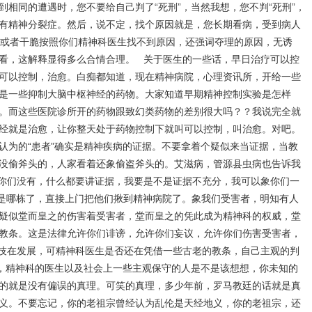
相同的遭遇时，您不要给自己判了“死刑”，当然我想，您不判“死刑”，
有精神分裂症。然后，说不定，找个原因就是，您长期看病，受到病人
.，或者干脆按照你们精神科医生找不到原因，还强词夺理的原因，无诱
看，这解释显得多么合情合理。 关于医生的一些话，早日治疗可以控
可以控制，治愈。白痴都知道，现在精神病院，心理资讯所，开给一些
是一些抑制大脑中枢神经的药物。大家知道早期精神控制实验是怎样
。而这些医院诊所开的药物跟致幻类药物的差别很大吗？？我说完全就
经就是治愈，让你整天处于药物控制下就叫可以控制，叫治愈。对吧。
认为的“患者”确实是精神疾病的证据。不要拿着个疑似来当证据，当教
没偷斧头的，人家看着还象偷盗斧头的。艾滋病，管源县虫病也告诉我
你们没有，什么都要讲证据，我要是不是证据不充分，我可以象你们一
具体是哪栋了，直接上门把他们揪到精神病院了。象我们受害者，明知有人
疑似堂而皇之的伤害着受害者，堂而皇之的凭此成为精神科的权威，堂
教条。这是法律允许你们诽谤，允许你们妄议，允许你们伤害受害者，
技在发展，可精神科医生是否还在凭借一些古老的教条，自己主观的判
展，精神科的医生以及社会上一些主观保守的人是不是该想想，你未知的
的就是没有偏误的真理。可笑的真理，多少年前，罗马教廷的话就是真
义。不要忘记，你的老祖宗曾经认为乱伦是天经地义，你的老祖宗，还